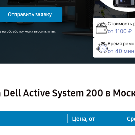
Отправить заявку
Стоимость 
от 1100 ₽
е на обработку моих
персональных
Время ремо
от 40 мин
Dell Active System 200 в Мос
Цена, от
Ср